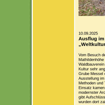
10.09.2025
Ausflug im
„Weltkultu
Vom Besuch de
Mathildenhöhe 
Waldbauverein 
Kultur sehr an
Grube Messel e
Ausstellung i
Methoden und 
Einsatz kamen
modernster Arc
gibt Aufschlüss
wurden dort za