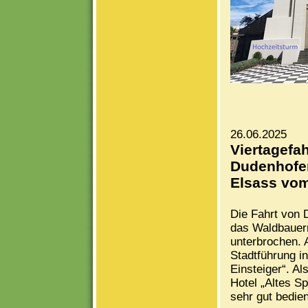
26.06.2025
Viertagefa
Dudenhofe
Elsass vom
Die Fahrt von
das Waldbauern
unterbrochen. 
Stadtführung i
Einsteiger“. A
Hotel „Altes Sp
sehr gut bedie