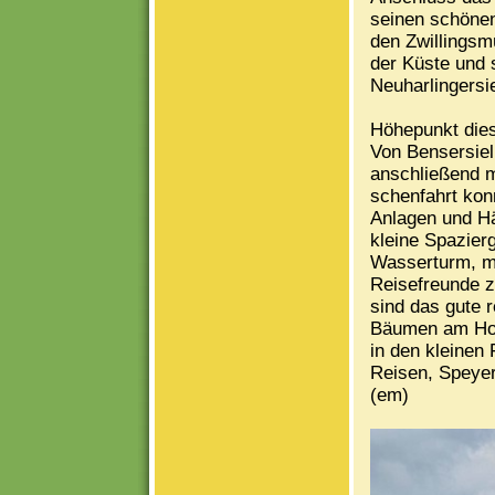
seinen schönen
den Zwillingsm
der Küste und 
Neuharlingersie
Höhepunkt dies
Von Bensersiel
anschließend mi
schenfahrt kon
Anlagen und Hä
kleine Spazier
Wasserturm, m
Reisefreunde 
sind das gute 
Bäumen am Hot
in den kleinen
Reisen, Speyer,
(em)