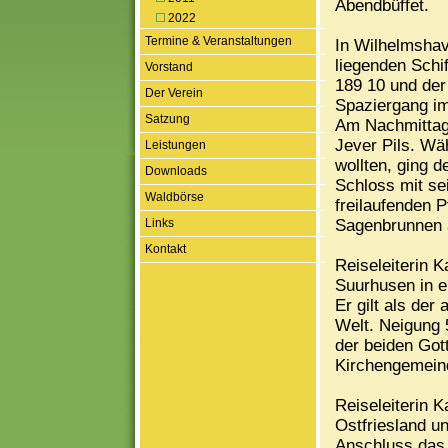
Abendbüffet.
2022
Termine & Veranstaltungen
In Wilhelmshav
liegenden Schi
Vorstand
189 10 und der
Der Verein
Spaziergang im
Satzung
Am Nachmittag 
Jever Pils. Wä
Leistungen
wollten, ging 
Downloads
Schloss mit se
Waldbörse
freilaufenden 
Links
Sagenbrunnen 
Kontakt
Reiseleiterin K
Suurhusen in e
Er gilt als der
Welt. Neigung 
der beiden Got
Kirchengemein
Reiseleiterin K
Ostfriesland u
Anschluss das 