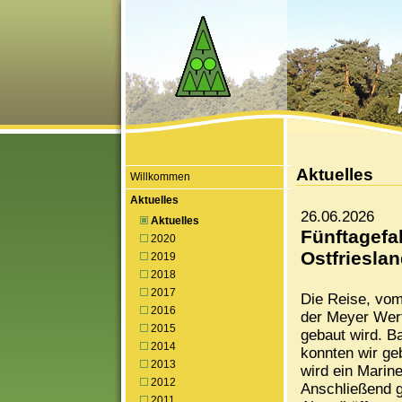
Aktuelles
Willkommen
Aktuelles
26.06.2026
Aktuelles
Fünftagefa
2020
Ostfriesla
2019
2018
2017
Die Reise, vom 
2016
der Meyer Wert
2015
gebaut wird. Ba
2014
konnten wir ge
2013
wird ein Marine
2012
Anschließend g
2011