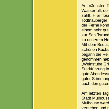
Am nächsten T
Wasserfall, de
zählt. Hier fl
Todtnauberger 
der Ferne kon
einem sehr gut
zur Schiffsrun
zu unserem Ho
Mit dem Besuch
schönen Kucku
begann die Rei
genommen habe
„Weinstube Gri
Stadtführung in
gute Abendesse
guter Stimmung
auch den guten
Am letzten Tag
Stadt Mulhouse
Mulhouse werde
versehen und m