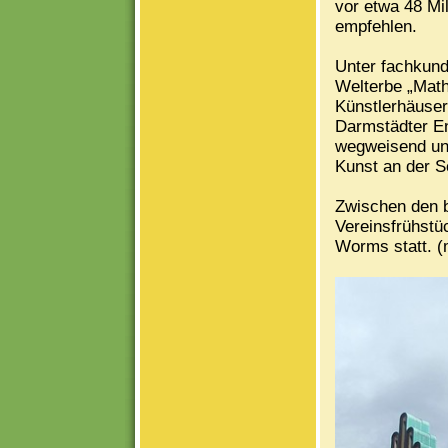
vor etwa 48 Mi
empfehlen.
Unter fachkun
Welterbe „Math
Künstlerhäuser
Darmstädter En
wegweisend und
Kunst an der S
Zwischen den b
Vereinsfrühstü
Worms statt. (