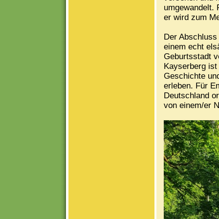
umgewandelt. F
er wird zum Me
Der Abschluss 
einem echt els
Geburtsstadt v
Kayserberg ist 
Geschichte un
erleben. Für E
Deutschland org
von einem/er Na